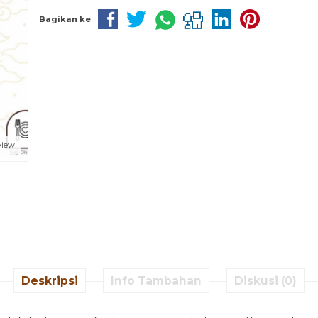
Bagikan ke
view
Deskripsi
Info Tambahan
Diskusi (0)