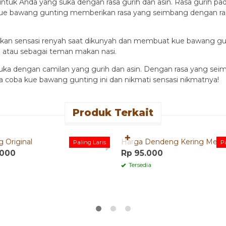
ntuk Anda yang suka dengan rasa gurih dan asin. Rasa gurih p
da kue bawang gunting memberikan rasa yang seimbang dengan ras
kan sensasi renyah saat dikunyah dan membuat kue bawang gu
i atau sebagai teman makan nasi.
uka dengan camilan yang gurih dan asin. Dengan rasa yang sei
 coba kue bawang gunting ini dan nikmati sensasi nikmatnya!
Produk Terkait
Quick Order
✚
 Original
Harga Dendeng Kering Ment
Paling Laris
Pa
.000
Rp 95.000
Tersedia