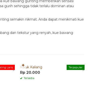
ada kue bawang gunting memberikan sensasi
a gurih sehingga tidak terlalu dominan atau
nting semakin nikmat. Anda dapat menikmati kue
mbang dan tekstur yang renyah, kue bawang
Quick Order
Quick 
✚
✚
ah
Karak Kaliang
Emping B
ling Laris
Terpopuler
Rp 20.000
Rp 29.0
Tersedia
Tersedia