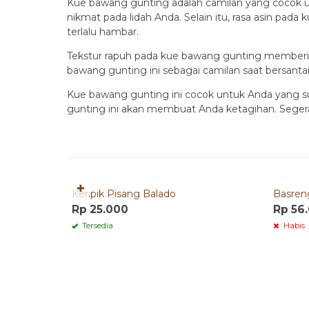
Kue bawang gunting adalah camilan yang cocok u
nikmat pada lidah Anda. Selain itu, rasa asin pa
terlalu hambar.
Tekstur rapuh pada kue bawang gunting memberi
bawang gunting ini sebagai camilan saat bersanta
Kue bawang gunting ini cocok untuk Anda yang s
gunting ini akan membuat Anda ketagihan. Segera
Quick Order
✚
Keripik Pisang Balado
Basreng
Rp 25.000
Rp 56
Tersedia
Habis