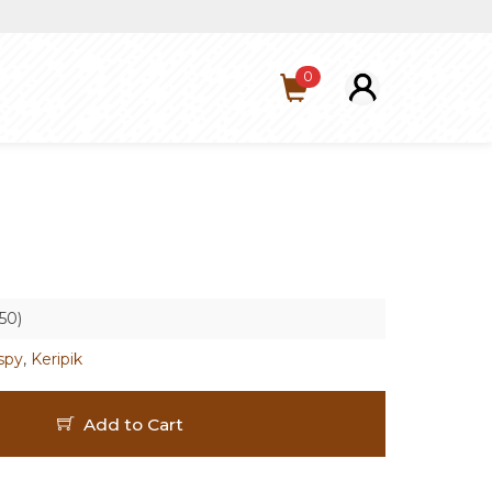
0
50)
spy
,
Keripik
Add to Cart