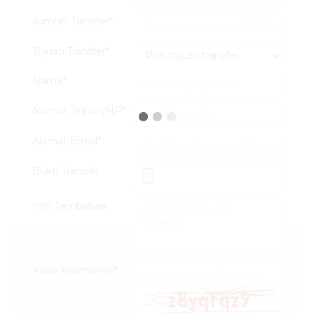
Jumlah Transfer*
Tujuan Transfer*
Nama*
Nomor Telpon/HP*
Alamat Email*
Bukti Transfer
Info Tambahan
Kode Keamanan*