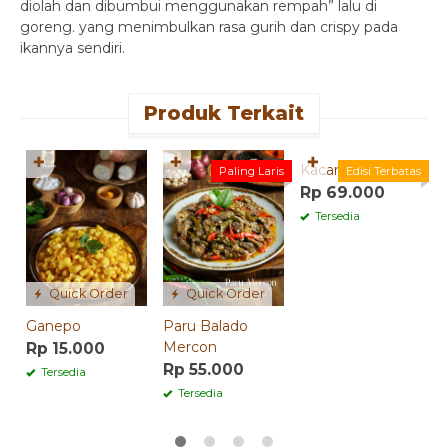
diolah dan dibumbui menggunakan rempah” lalu di
goreng. yang menimbulkan rasa gurih dan crispy pada
ikannya sendiri.
Produk Terkait
Quick Order
✚
✚
✚
Kacang Bawang
B
Paling Laris
Edisi Terbatas
A
Rp 69.000
R
Tersedia
Quick Order
Quick Order
Ganepo
Paru Balado
Mercon
Rp 15.000
Rp 55.000
Tersedia
Tersedia