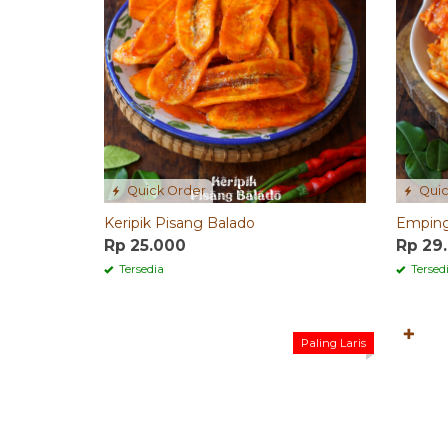
Quick Order
Quic
Keripik Pisang Balado
Emping
Rp 25.000
Rp 29
Tersedia
Tersed
✚
Paling Laris