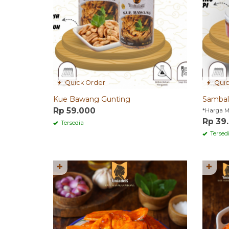
Quick Order
Quic
Kue Bawang Gunting
Sambal
Rp 59.000
*Harga M
Rp 39
Tersedia
Tersed
✚
✚