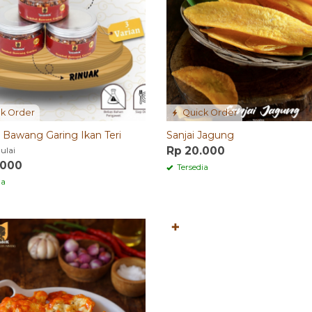
k Order
Quick Order
 Bawang Garing Ikan Teri
Sanjai Jagung
Rp 20.000
ulai
.000
Tersedia
ia
✚