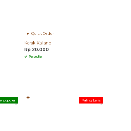
Quick Order
Karak Kaliang
Rp 20.000
Tersedia
✚
erpopuler
Paling Laris