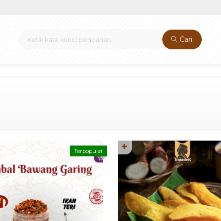
Cari
✚
Terpopuler