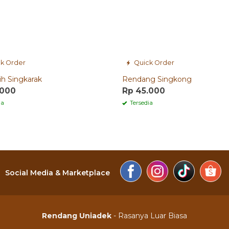
k Order
Quick Order
lih Singkarak
Rendang Singkong
.000
Rp 45.000
ia
Tersedia
Social Media & Marketplace
Rendang Uniadek
- Rasanya Luar Biasa