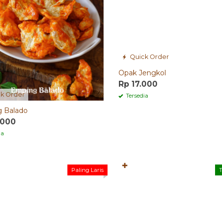
Quick Order
Opak Jengkol
Rp 17.000
k Order
Tersedia
 Balado
.000
ia
✚
Paling Laris
T