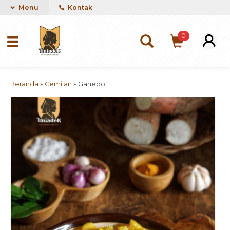
Menu
Kontak
0
Beranda
»
Cemilan
»
Ganepo