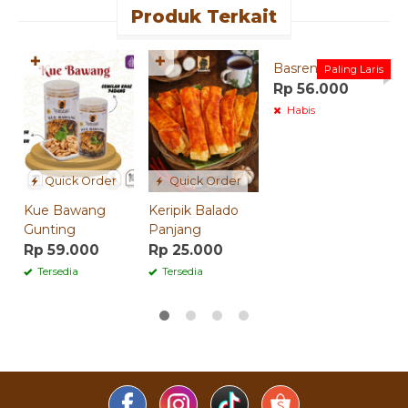
Produk Terkait
✚
✚
Basreng Original
C
Paling Laris
Rp 56.000
R
Habis
Quick Order
Quick Order
Kue Bawang
Keripik Balado
Gunting
Panjang
Rp 59.000
Rp 25.000
Tersedia
Tersedia