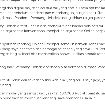
ergi dan digitalisasi, menjadi dua hal yang saat itu saya optima
elah ada sebelum pandemi dan membangun jaringan baru. Jika 
 dimasa Pandemi Rendang Uniadek mengalihkan target pasar me
g Uniadek, tentu harus bisa mengikuti perubahan pola perilaku
i belanja secara konvensional menjadi belanja secara Online be
pengiriman rendang Uniadek menjadi semakin banyak. Tentu pack
 yang saya dapatkan dari berbagai pelatihan yang saya ikuti, R
gan begitu kami bisa memastikan bahwa kualitas prodak tetap t
g yang baik, Rendang Uniadek perlahan bisa bertahan di masa Pan
entu lebih dari sekedar bisnis. Ada nilai yang terus saya jaga
Minang.
gan modal yang sangat kecil, sekitar 300.000 Rupiah. Saat itu 
 dan pengalaman membuat rendang, saya mencoba usaha ini.