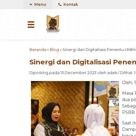
Menu
Kontak
Beranda
»
Blog
»
Sinergi dan Digitalisasi Penentu U
Sinergi dan Digitalisasi P
Diposting pada 15 December 2023 oleh adek / Dilihat: 1.
Oleh; 
Masa P
dua pi
Sebag
PSBB t
Saat i
Dampak
biaya 