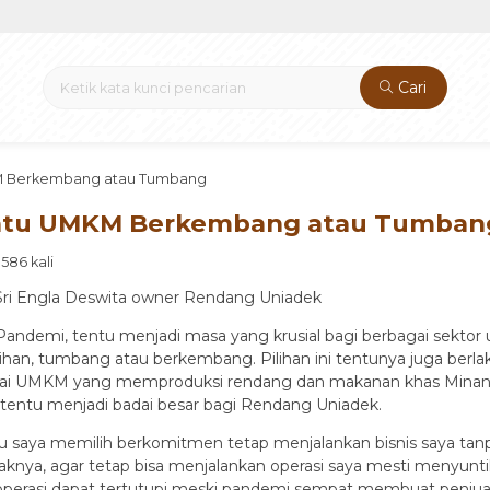
Cari
MKM Berkembang atau Tumbang
enentu UMKM Berkembang atau Tumban
586 kali
Sri Engla Deswita owner Rendang Uniadek
andemi, tentu menjadi masa yang krusial bagi berbagai sekto
lihan, tumbang atau berkembang. Pilihan ini tentunya juga ber
ai UMKM yang memproduksi rendang dan makanan khas Minang 
entu menjadi badai besar bagi Rendang Uniadek.
tu saya memilih berkomitmen tetap menjalankan bisnis saya t
nya, agar tetap bisa menjalankan operasi saya mesti menyunt
operasi dapat tertutupi meski pandemi sempat membuat penjual