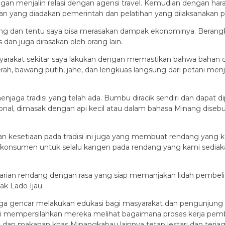
gan menjalin relasi dengan agensi travel. Kemudian dengan hara
an yang diadakan pemerintah dan pelatihan yang dilaksanakan pi
 dan tentu saya bisa merasakan dampak ekonominya. Berangkat 
 dan juga dirasakan oleh orang lain.
arakat sekitar saya lakukan dengan memastikan bahwa bahan dag
ah, bawang putih, jahe, dan lengkuas langsung dari petani me
jaga tradisi yang telah ada. Bumbu diracik sendiri dan dapat
al, dimasak dengan api kecil atau dalam bahasa Minang disebut ‘
kesetiaan pada tradisi ini juga yang membuat rendang yang kami
agi konsumen untuk selalu kangen pada rendang yang kami sedi
11 varian rendang dengan rasa yang siap memanjakan lidah pembe
k Lado Ijau.
 juga gencar melakukan edukasi bagi masyarakat dan pengunjun
ami mempersilahkan mereka melihat bagaimana proses kerja pe
 dan makanan khas Minangkabau lainnya tetap lestari dan terjag