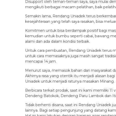
Disupport oleh teman-teman saya, saya mulai den
mengikuti berbagai macam pelatihan, baik pelatih
Semakin lama, Rendang Uniadek terus berkembang
kesejahteraan yang telah saya rasakan, bisa meluas
Komitmen untuk bisa berdampak positif bagi masy
kemudian untuk bumbu seperti cabai, bawang mer
alami dan ada dalam kondisi terbaik.
Untuk cara pembuatan, Rendang Uniadek terus men
untuk cara memasaknya juga masih sangat tradision
mencapai 14 jam.
Menurut saya, memasok bahan dari masyarakat dan 
Akhirnya rasa yang otentik itu menjadi alasan b
Uniadek untuk menjadi ratunya masakan Minang.
Berbicara terkait prodak, saat ini kami memiliki 
Dendeng Batokok, Dendeng Paru Lambok dan Itia
Tidak berhenti disana, saat ini Rendang Uniadek
lainnya. Bagi setiap pengunjung yang datang k
Hal ini kami lakukan dengan harapan agar rendang