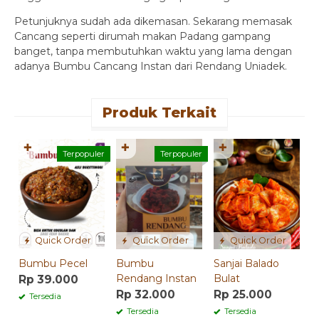
Petunjuknya sudah ada dikemasan. Sekarang memasak
Cancang seperti dirumah makan Padang gampang
banget, tanpa membutuhkan waktu yang lama dengan
adanya Bumbu Cancang Instan dari Rendang Uniadek.
Produk Terkait
✚
✚
✚
B
Terpopuler
Terpopuler
C
I
R
Quick Order
Quick Order
Quick Order
Bumbu Pecel
Bumbu
Sanjai Balado
Rendang Instan
Bulat
Rp 39.000
Rp 32.000
Rp 25.000
Tersedia
Tersedia
Tersedia