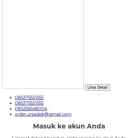
Lihat Detail
085375531555
085375531555
085256548004
order.uniadek@gmail.com
Masuk ke akun Anda