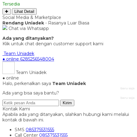
Tersedia
✚
Lihat Detail
Social Media & Marketplace
Rendang Uniadek
- Rasanya Luar Biasa
Chat via Whatsapp
Ada yang ditanyakan?
Klik untuk chat dengan customer support kami
Team Uniadek
● online
6285256548004
Team Uniadek
● online
Halo, perkenalkan saya
Team Uniadek
baru saja
Ada yang bisa saya bantu?
baru saja
Kirim
Kontak Kami
Apabila ada yang ditanyakan, silahkan hubungi kami melalui
kontak di bawah ini.
SMS
085375531555
Call Center
085375531555