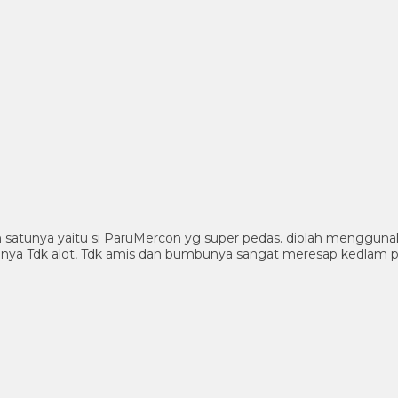
tunya yaitu si ParuMercon yg super pedas. diolah menggunakan Pa
nya Tdk alot, Tdk amis dan bumbunya sangat meresap kedlam par