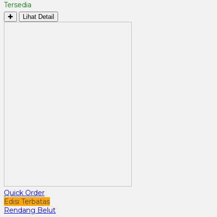
Tersedia
✚
Lihat Detail
Quick Order
Edisi Terbatas
Rendang Belut