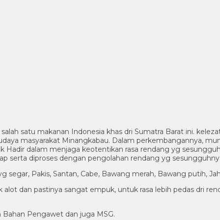
alah satu makanan Indonesia khas dri Sumatra Barat ini. keleza
budaya masyarakat Minangkabau. Dalam perkembangannya, muncu
ek Hadir dalam menjaga keotentikan rasa rendang yg sesungguh
edap serta diproses dengan pengolahan rendang yg sesungguhny
g segar, Pakis, Santan, Cabe, Bawang merah, Bawang putih, Ja
dk alot dan pastinya sangat empuk, untuk rasa lebih pedas dri r
n Bahan Pengawet dan juga MSG.