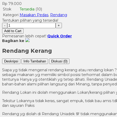
Rp 79.000
Stok
Tersedia
(10)
Kategori
Masakan Pedas
,
Rendang
Tentukan pilihan yang tersedia!
-
+
Add to Cart
Pemesanan lebih cepat!
Quick Order
Bagikan ke
Rendang Kerang
Deskripsi
Info Tambahan
Diskusi (0)
Siapa yg tidak mengenal rendang kerang atau rendang lokan ? s
sebagai makanan yg memiliki simbol posisi terhormat dalam 
tentunya Hanya yg otentiklah yg tetep dihati. Rendang Uniad
bahan-bahan alami pilihan langsung dari Minang, tanpa peny
Rendang Lokan ini diolah menggunakan Lokan/kerang pilihan y
Tekstur Lokannya tidak keras, sangat empuk, tidak bau amis t
dan sayuran Pakis
Rendang yg diolah di Rendang Uniadek 💯 tidak menggunaka