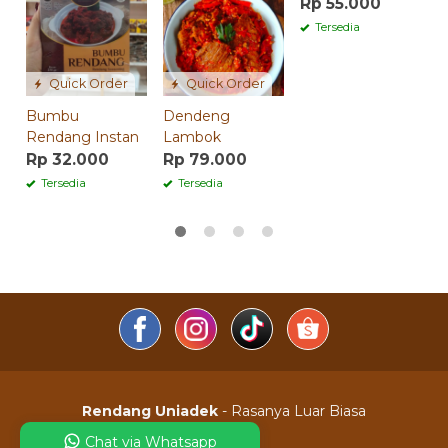
Rp 55.000
R
Tersedia
Quick Order
Quick Order
Bumbu
Dendeng
Rendang Instan
Lambok
Rp 32.000
Rp 79.000
Tersedia
Tersedia
Rendang Uniadek
- Rasanya Luar Biasa
Chat via Whatsapp