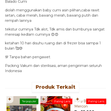
Balado Cumi
diolah menggunakan baby cumi asin pilihan,cabai rawit
setan, cabai merah, bawang merah, bawang putih dan
rempah lainnya
tekstur cuminya Tdk alot, Tdk amis dan bumbunya sangat
meresap kedlam cuminya 😍😍
ketahan 10 hari disuhu ruang dan di frezer bisa sampai 1
bulan 🥰😍
💯 Tanpa bahan pengawet
Packing Vakum dan sterilisasi, aman pengiriman seluruh
Indonesia
Produk Terkait
Quick Order
✚
✚
✚
Paru Balado
D
Terpopuler
Paling Laris
Paling Laris
Mercon
B