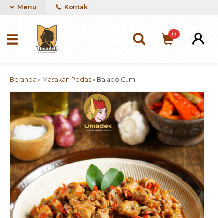
Menu
Kontak
0
Beranda
»
Masakan Pedas
»
Balado Cumi